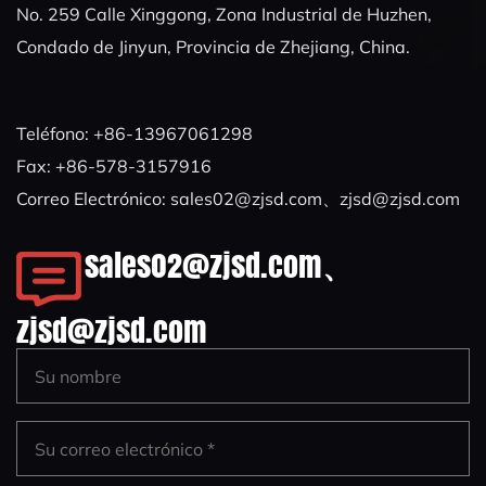
No. 259 Calle Xinggong, Zona Industrial de Huzhen,
Condado de Jinyun, Provincia de Zhejiang, China.
Teléfono: +86-13967061298
Fax: +86-578-3157916
Correo Electrónico:
sales02@zjsd.com
、
zjsd@zjsd.com
sales02@zjsd.com
、
zjsd@zjsd.com