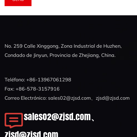
No. 259 Calle Xinggong, Zona Industrial de Huzhen,
Condado de Jinyun, Provincia de Zhejiang, China.
Teléfono: +86-13967061298
Fax: +86-578-3157916
Correo Electrónico:
sales02@zjsd.com
、
zjsd@zjsd.com
sales02@zjsd.com
、
zjsd@zjsd.com